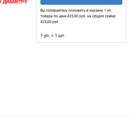
стальные
 ДИАМЕТРУ.
4мм,
Вы собираетесь положить в корзину
1
уп.
сов
—
уп.
товара по цене
425,00
руб. на общую сумму
 в которые
1000
425,00
руб.
 тесьма, тросы
шт,
ользуются для
1 уп. = 1 шт.
цвет:
Оксид
 очень
жды;
объектов
);
ого
афия.