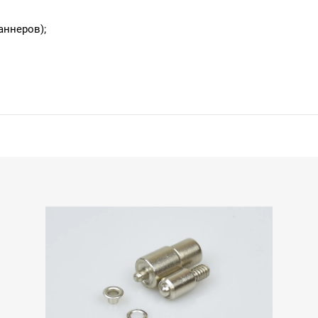
аннеров);