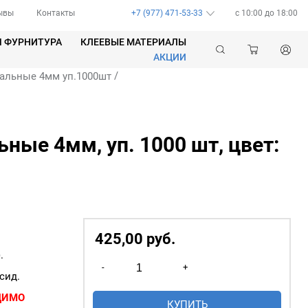
ывы
Контакты
+7 (977) 471-53-33
c 10:00 до 18:00
Я ФУРНИТУРА
КЛЕЕВЫЕ МАТЕРИАЛЫ
АКЦИИ
/
альные 4мм уп.1000шт
ные 4мм, уп. 1000 шт, цвет:
425,00
р
уб.
.
Количество
-
+
товара
сид.
Люверсы
ДИМО
КУПИТЬ