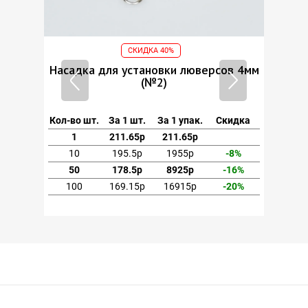
СКИДКА 40%
ов 4мм
Насадка для установки люверсов 4мм
Насад
(№2)
кидка
Кол-во шт.
За 1 шт.
За 1 упак.
Скидка
Кол-во
1
211.65р
211.65р
1
-8%
10
195.5р
1955р
-8%
10
-16%
50
178.5р
8925р
-16%
50
-20%
100
169.15р
16915р
-20%
10