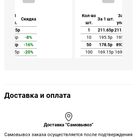
Кол-во
За 1
За 1 шт.
Скидка
шт.
упак.
1
211.65р
211.65р
10
195.5р
1955р
-8%
50
178.5р
8925р
-16%
100
169.15р
16915р
-20%
Доставка и оплата
Доставка "Самовывоз"
Cамовывоз заказа осуществляется после подтверждения