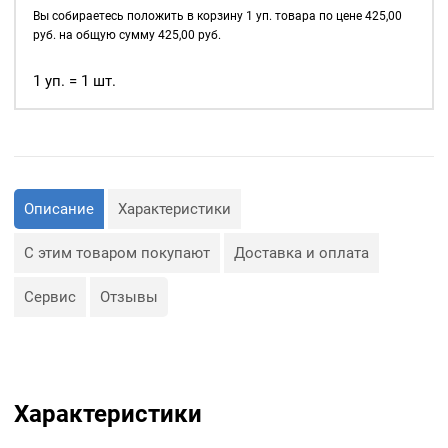
д., а также люверсы
4мм,
Вы собираетесь положить в корзину
1
уп. товара по цене
425,00
используются для
уп.
руб. на общую сумму
425,00
руб.
украшения изделия.
1000
шт,
1 уп. = 1 шт.
Сфера применения
цвет:
люверсов очень обширная:
Никель
— Производство обуви и
одежды;
— Изготовление сумок;
— Крепление штор;
— Изготовление различных
Описание
Характеристики
объектов наружной
рекламы (баннеров);
— Изготовление
С этим товаром покупают
Доставка и оплата
туристического
снаряжения;
— Декор, творчество,
Сервис
Отзывы
полиграфия.
Характеристики