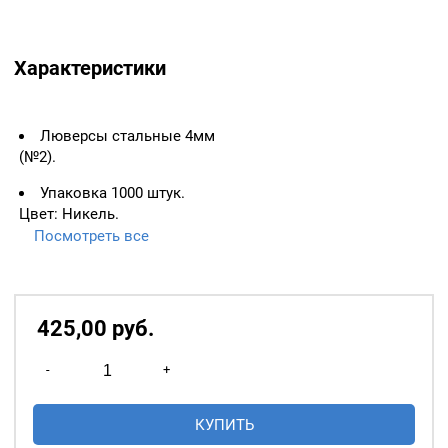
Характеристики
Люверсы стальные 4мм
(№2).
Упаковка 1000 штук.
Цвет: Никель.
Посмотреть все
ВАЖНО:
ЛЮВЕРСЫ
НЕОБХОДИМО ИЗМЕРЯТЬ
ПО ВНУТРЕННЕМУ
ДИАМЕТРУ.
425,00
р
уб.
Основное назначение
Количество
люверсов
— укрепление
-
+
товара
краёв отверстий, в которые
Люверсы
продеваются верёвки,
КУПИТЬ
стальные
шнуры, тесьма, тросы и т.