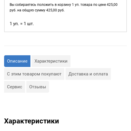
д., а также люверсы
4мм,
Вы собираетесь положить в корзину
1
уп. товара по цене
425,00
используются для
уп.
руб. на общую сумму
425,00
руб.
украшения изделия.
1000
шт,
1 уп. = 1 шт.
Сфера применения
цвет:
люверсов очень обширная:
Антик
— Производство обуви и
одежды;
— Изготовление сумок;
— Крепление штор;
— Изготовление различных
Описание
Характеристики
объектов наружной
рекламы (баннеров);
— Изготовление
С этим товаром покупают
Доставка и оплата
туристического
снаряжения;
— Декор, творчество,
Сервис
Отзывы
полиграфия.
Характеристики