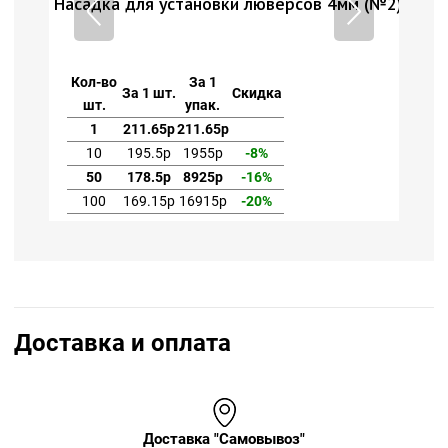
 (№2)
Насадка для установки люверсов 4мм (№2)
Нас
Кол-во
За 1
Ко
За 1 шт.
Скидка
шт.
упак.
1
211.65р
211.65р
10
195.5р
1955р
-8%
50
178.5р
8925р
-16%
100
169.15р
16915р
-20%
Доставка и оплата
Доставка "Самовывоз"