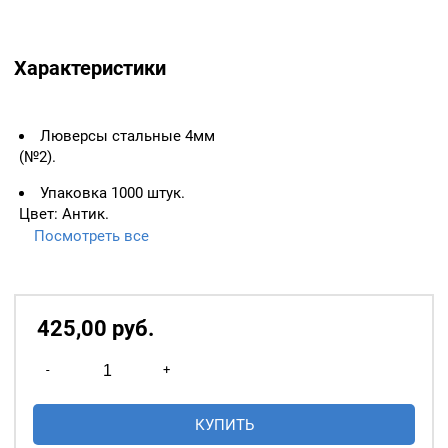
Характеристики
Люверсы стальные 4мм
(№2).
Упаковка 1000 штук.
Цвет: Антик.
Посмотреть все
ВАЖНО:
ЛЮВЕРСЫ
НЕОБХОДИМО ИЗМЕРЯТЬ
ПО ВНУТРЕННЕМУ
ДИАМЕТРУ.
425,00
р
уб.
Основное назначение
Количество
люверсов
— укрепление
-
+
товара
краёв отверстий, в которые
Люверсы
продеваются верёвки,
КУПИТЬ
стальные
шнуры, тесьма, тросы и т.