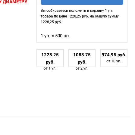
14мм
 ДИАМЕТРУ.
сталь
Вы собираетесь положить в корзину
1
уп.
сов
—
цв.
товара по цене
1228,25
руб. на общую сумму
 в которые
т.никель
1228,25
руб.
 тесьма, тросы
500шт.
ользуются для
1 уп. = 500 шт.
стм
 очень
1228.25
1083.75
974.95
р
уб.
от 10 уп.
жды;
р
уб.
р
уб.
от 1 уп.
от 2 уп.
объектов
);
ого
афия.