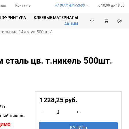
ывы
Контакты
+7 (977) 471-53-33
c 10:00 до 18:00
Я ФУРНИТУРА
КЛЕЕВЫЕ МАТЕРИАЛЫ
АКЦИИ
/
тальные 14мм уп.500шт
сталь цв. т.никель 500шт.
1228,25
р
уб.
7).
Количество
-
+
товара
мный никель.
Люверсы
ДИМО
КУПИТЬ