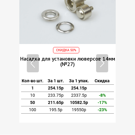
СКИДКА 50%
ов 14мм
Насадка для установки люверсов 14мм
(№27)
кидка
Кол-во шт.
За 1 шт.
За 1 упак.
Скидка
1
254.15р
254.15р
-8%
10
233.75р
2337.5р
-8%
-17%
50
211.65р
10582.5р
-17%
-23%
100
195.5р
19550р
-23%