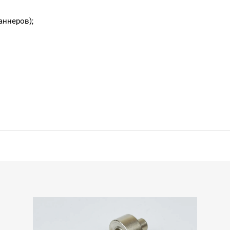
аннеров);