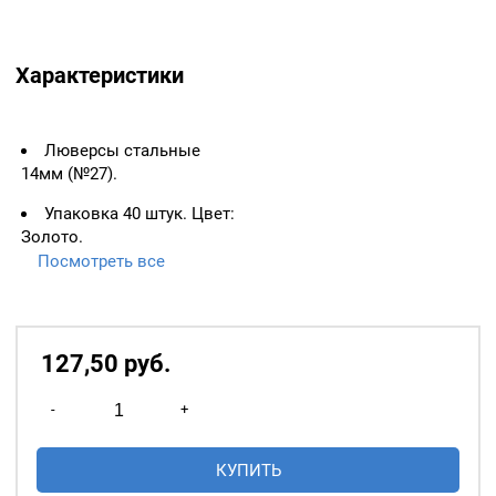
Характеристики
Люверсы стальные
14мм (№27).
Упаковка 40 штук. Цвет:
Золото.
Посмотреть все
ВАЖНО:
ЛЮВЕРСЫ
НЕОБХОДИМО ИЗМЕРЯТЬ
ПО ВНУТРЕННЕМУ
ДИАМЕТРУ.
127,50
р
уб.
Основное назначение
Количество
люверсов
— укрепление
-
+
товара
краёв отверстий, в которые
Люверсы
продеваются верёвки,
КУПИТЬ
стальные
шнуры, тесьма, тросы и т.