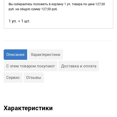
д., а также люверсы
14мм,
Вы собираетесь положить в корзину
1
уп. товара по цене
127,50
используются для
уп.
руб. на общую сумму
127,50
руб.
украшения изделия.
40
шт,
1 уп. = 1 шт.
Сфера применения
цвет:
люверсов очень обширная:
Золото
— Производство обуви и
одежды;
— Изготовление сумок;
— Крепление штор;
— Изготовление различных
Описание
Характеристики
объектов наружной
рекламы (баннеров);
— Изготовление
С этим товаром покупают
Доставка и оплата
туристического
снаряжения;
— Декор, творчество,
Сервис
Отзывы
полиграфия.
Характеристики