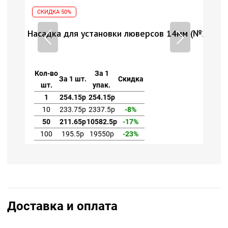
СКИДКА 50%
м (№27)
Насадка для установки люверсов 14мм (№27)
Кол-во
За 1
За 1 шт.
Скидка
шт.
упак.
1
254.15р
254.15р
10
233.75р
2337.5р
-8%
50
211.65р
10582.5р
-17%
100
195.5р
19550р
-23%
Доставка и оплата