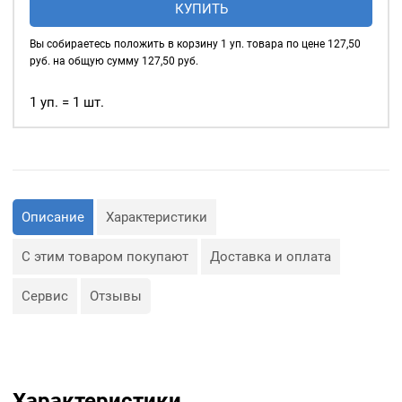
КУПИТЬ
стальные
шнуры, тесьма, тросы и т.
д., а также люверсы
14мм,
Вы собираетесь положить в корзину
1
уп. товара по цене
127,50
используются для
уп.
руб. на общую сумму
127,50
руб.
украшения изделия.
40
шт,
1 уп. = 1 шт.
Сфера применения
цвет:
люверсов очень обширная:
Темный
— Производство обуви и
никель
одежды;
— Изготовление сумок;
— Крепление штор;
— Изготовление различных
Описание
Характеристики
объектов наружной
рекламы (баннеров);
— Изготовление
С этим товаром покупают
Доставка и оплата
туристического
снаряжения;
— Декор, творчество,
Сервис
Отзывы
полиграфия.
Характеристики