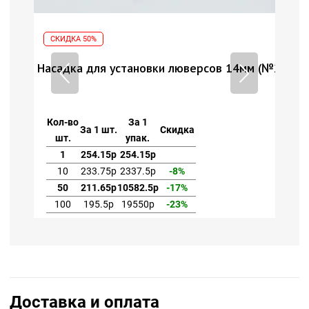
СКИДКА 50%
СК
м (№27)
Насадка для установки люверсов 14мм (№27)
Нас
Кол-во
За 1
Ко
За 1 шт.
Скидка
шт.
упак.
ш
1
254.15р
254.15р
10
233.75р
2337.5р
-8%
50
211.65р
10582.5р
-17%
100
195.5р
19550р
-23%
1
Доставка и оплата