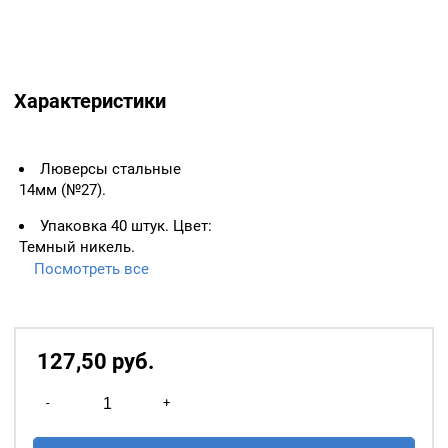
Характеристики
Люверсы стальные
14мм (№27).
Упаковка 40 штук. Цвет:
Темный никель.
Посмотреть все
ВАЖНО:
ЛЮВЕРСЫ
НЕОБХОДИМО ИЗМЕРЯТЬ
ПО ВНУТРЕННЕМУ
ДИАМЕТРУ.
127,50
р
уб.
Основное назначение
Количество
люверсов
— укрепление
-
+
товара
краёв отверстий, в которые
Люверсы
продеваются верёвки,