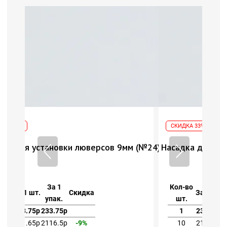
СКИДКА 33%
 9мм (№24)
Насадка для установки люверсов 9мм (№24)
Кол-во
За 1
За 1 шт.
Скидка
шт.
упак.
1
233.75р
233.75р
10
211.65р
2116.5р
-9%