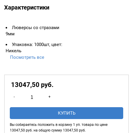
Характеристики
Люверсы со стразами
9мм
Упаковка: 1000шт, цвет:
Никель
Посмотреть все
Важно: Люверс
измеряется по
внутреннему диаметру!
13047,50
р
уб.
Основное назначение
люверсов
— укрепление
Количество
краёв отверстий, в которые
-
+
товара
продеваются верёвки,
Люверсы
шнуры, тесьма, тросы и т.
КУПИТЬ
со
д., а также люверсы
используются для
стразами
Вы собираетесь положить в корзину
1
уп. товара по цене
украшения изделия.
9мм,
13047,50
руб. на общую сумму
13047,50
руб.