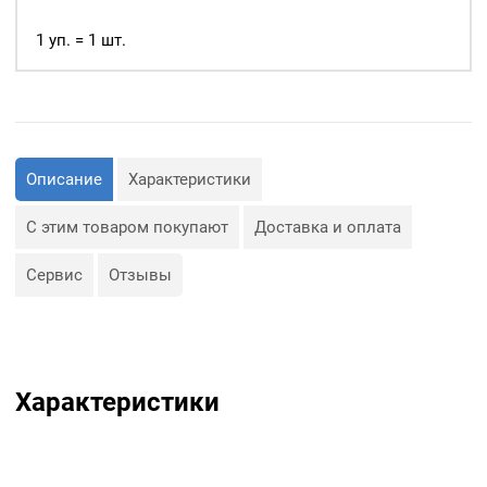
уп.
Сфера применения
1000шт,
1 уп. = 1 шт.
люверсов очень обширная:
цвет:
— Изготовление сумок;
Никель
— Крепление штор;
— Декор, творчество,
полиграфия, и многое
другое
Описание
Характеристики
С этим товаром покупают
Доставка и оплата
Сервис
Отзывы
Характеристики