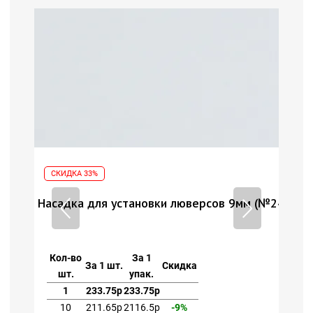
СКИДКА 33%
СК
 (№24)
Насадка для установки люверсов 9мм (№24)
Нас
Кол-во
За 1
Ко
За 1 шт.
Скидка
шт.
упак.
1
233.75р
233.75р
10
211.65р
2116.5р
-9%