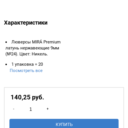
Характеристики
Люверсы MIRÁ Premium
латунь нержавеющие 9мм
(№24). Цвет: Никель.
1 упаковка = 20
люверсов
Посмотреть все
25 упаковок = 500
люверсов
140,25
р
уб.
50 упаковок = 1000
люверсов
Количество
-
+
товара
ВАЖНО:
ЛЮВЕРСЫ
НЕОБХОДИМО ИЗМЕРЯТЬ
Люверсы
КУПИТЬ
ПО ВНУТРЕННЕМУ
9мм