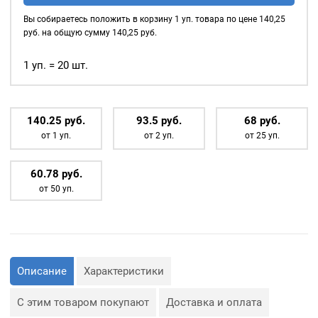
ДИАМЕТРУ.
(№24)
Вы собираетесь положить в корзину
1
уп. товара по цене
140,25
MIRÁ
Основное назначение
руб. на общую сумму
140,25
руб.
Premium
люверсов
— укрепление
краёв отверстий, в которые
латунь,
1 уп. = 20 шт.
продеваются верёвки,
никель
шнуры, тесьма, тросы и т.
20шт.
д., а также люверсы
140.25
р
уб.
93.5
р
уб.
68
р
уб.
используются для
от 1 уп.
от 2 уп.
от 25 уп.
украшения изделия.
Сфера применения
60.78
р
уб.
люверсов очень обширная:
от 50 уп.
— Производство обуви и
одежды;
— Изготовление сумок;
— Крепление штор;
— Изготовление различных
объектов наружной
рекламы (баннеров);
Описание
Характеристики
— Изготовление
туристического
снаряжения;
С этим товаром покупают
Доставка и оплата
— Декор, творчество,