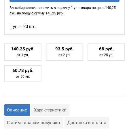
ПО ВНУТРЕННЕМУ
(№24)
Вы собираетесь положить в корзину
1
уп. товара по цене
140,25
ДИАМЕТРУ.
MIRÁ
руб. на общую сумму
140,25
руб.
Premium
Основное назначение
люверсов
— укрепление
латунь,
1 уп. = 20 шт.
краёв отверстий, в которые
тёмный
продеваются верёвки,
никель
шнуры, тесьма, тросы и т.
20шт.
140.25
р
уб.
93.5
р
уб.
68
р
уб.
д., а также люверсы
от 1 уп.
от 2 уп.
от 25 уп.
используются для
украшения изделия.
60.78
р
уб.
Сфера применения
от 50 уп.
люверсов очень обширная:
— Производство обуви и
одежды;
— Изготовление сумок;
— Крепление штор;
— Изготовление различных
объектов наружной
Описание
Характеристики
рекламы (баннеров);
— Изготовление
туристического
С этим товаром покупают
Доставка и оплата
снаряжения;