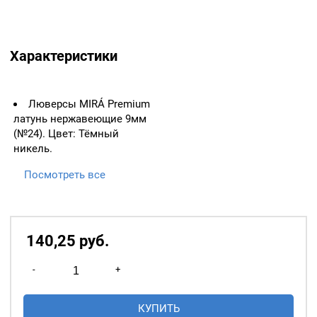
Характеристики
Люверсы MIRÁ Premium
латунь нержавеющие 9мм
(№24). Цвет: Тёмный
никель.
1 упаковка = 20
Посмотреть все
люверсов
25 упаковок = 500
люверсов
140,25
р
уб.
50 упаковок = 1000
Количество
люверсов
-
+
товара
ВАЖНО:
ЛЮВЕРСЫ
Люверсы
КУПИТЬ
НЕОБХОДИМО ИЗМЕРЯТЬ
9мм