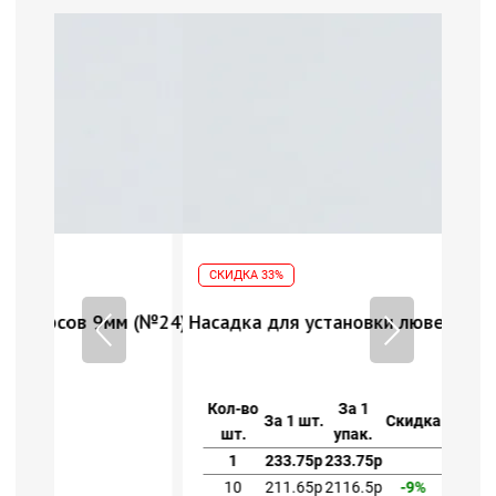
СКИДКА 33%
 (№24)
Насадка для установки люверсов 9мм (№24)
Кол-во
За 1
За 1 шт.
Скидка
шт.
упак.
1
233.75р
233.75р
10
211.65р
2116.5р
-9%