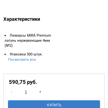
Характеристики
Люверсы MIRÁ Premium
латунь нержавеющие 4мм
(№2).
Упаковка 500 штук.
Цвет: Антик.
Посмотреть все
ВАЖНО:
ЛЮВЕРСЫ
НЕОБХОДИМО ИЗМЕРЯТЬ
ПО ВНУТРЕННЕМУ
590,75
р
уб.
ДИАМЕТРУ.
Количество
Основное назначение
-
+
товара
люверсов
— укрепление
Люверсы
краёв отверстий, в которые
КУПИТЬ
4мм
продеваются верёвки,