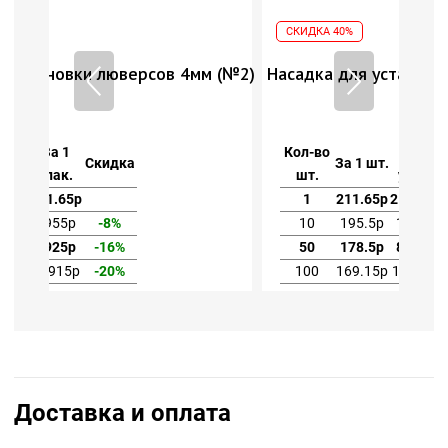
СКИДКА 40%
мм (№2)
Насадка для установки люверсов 4мм (№2)
Кол-во
За 1
За 1 шт.
Скидка
шт.
упак.
1
211.65р
211.65р
10
195.5р
1955р
-8%
50
178.5р
8925р
-16%
100
169.15р
16915р
-20%
Доставка и оплата