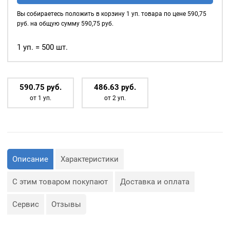
шнуры, тесьма, тросы и т.
(№2)
Вы собираетесь положить в корзину
1
уп. товара по цене
590,75
д., а также люверсы
MIRÁ
руб. на общую сумму
590,75
руб.
используются для
Premium
украшения изделия.
латунь,
1 уп. = 500 шт.
антик
Сфера применения
люверсов очень обширная:
500шт.
590.75
р
уб.
486.63
р
уб.
— Производство обуви и
одежды;
от 1 уп.
от 2 уп.
— Изготовление сумок;
— Крепление штор;
— Изготовление различных
объектов наружной
рекламы (баннеров);
— Изготовление
туристического
снаряжения;
Описание
Характеристики
— Декор, творчество,
полиграфия.
С этим товаром покупают
Доставка и оплата
Сервис
Отзывы