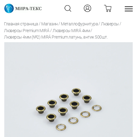
/
/
/
/
Главная страница
Магазин
Металлофурнитура
Люверсы
/
/
Люверсы Premium MIRÁ
Люверсы MIRÁ 4мм
Люверсы 4мм (№2) MIRÁ Premium латунь, антик 500шт.