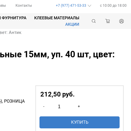
ывы
Контакты
+7 (977) 471-53-33
c 10:00 до 18:00
Я ФУРНИТУРА
КЛЕЕВЫЕ МАТЕРИАЛЫ
АКЦИИ
вет: Антик
ные 15мм, уп. 40 шт, цвет:
212,50
р
уб.
6), РОЗНИЦА
Количество
-
+
товара
Люверсы
КУПИТЬ
овальные