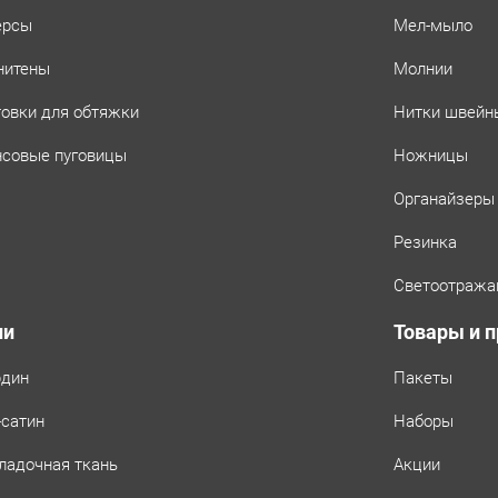
ерсы
Мел-мыло
нитены
Молнии
товки для обтяжки
Нитки швейн
совые пуговицы
Ножницы
Органайзеры
Резинка
Светоотража
ни
Товары и 
рдин
Пакеты
-сатин
Наборы
ладочная ткань
Акции