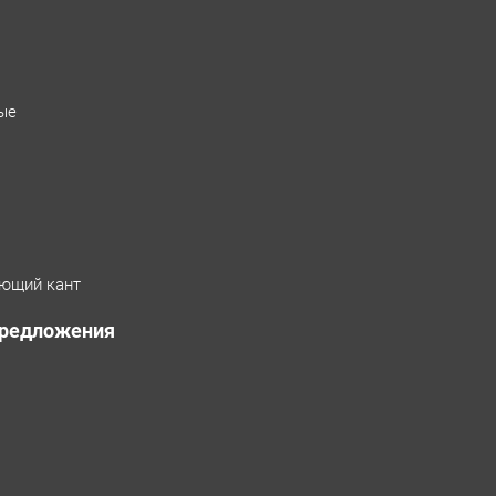
ые
ющий кант
предложения