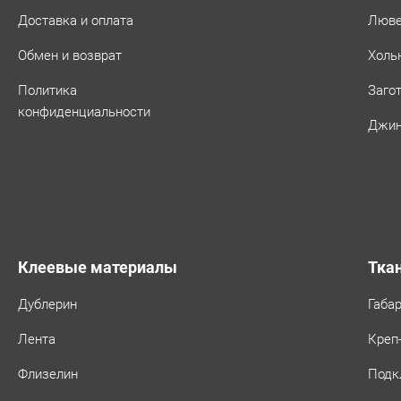
Доставка и оплата
Люв
Обмен и возврат
Холь
Политика
Заго
конфиденциальности
Джин
Клеевые материалы
Тка
Дублерин
Габа
Лента
Креп
Флизелин
Подк