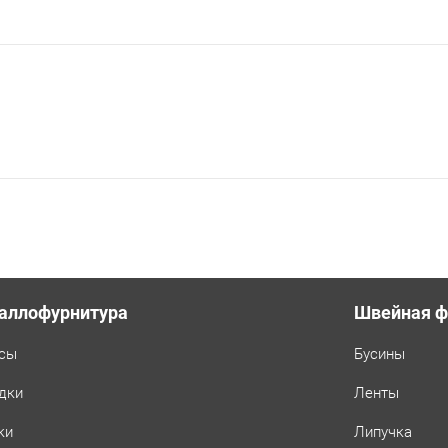
аллофурнитура
Швейная ф
сы
Бусины
дки
Ленты
ки
Липучка