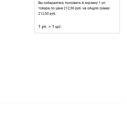
15мм,
Вы собираетесь положить в корзину
1
уп.
уп.
товара по цене
212,50
руб. на общую сумму
40
212,50
руб.
шт,
1 уп. = 1 шт.
цвет:
Антик