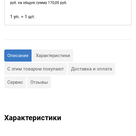
уп.
руб. на общую сумму
170,00
руб.
40
шт,
1 уп. = 1 шт.
цвет:
Оксид
Описание
Характеристики
С этим товаром покупают
Доставка и оплата
Сервис
Отзывы
Характеристики