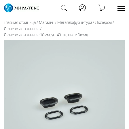
/
/
/
/
Главная страница
Магазин
Металлофурнитура
Люверсы
/
Люверсы овальные
Люверсы овальные 10мм, уп. 40 шт, цвет: Оксид