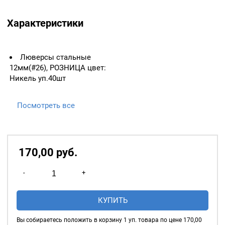
Характеристики
Люверсы стальные
12мм(#26), РОЗНИЦА цвет:
Никель уп.40шт
Посмотреть все
170,00
р
уб.
Количество
-
+
товара
Люверсы
КУПИТЬ
овальные
10мм,
Вы собираетесь положить в корзину
1
уп. товара по цене
170,00