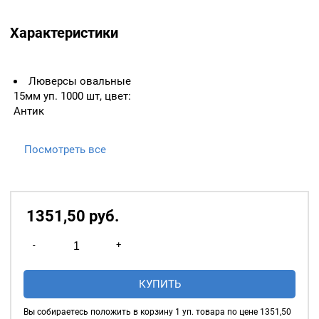
Характеристики
Люверсы овальные
15мм уп. 1000 шт, цвет:
Антик
Посмотреть все
1351,50
р
уб.
Количество
-
+
товара
Люверсы
КУПИТЬ
овальные
15мм
Вы собираетесь положить в корзину
1
уп. товара по цене
1351,50