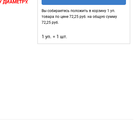
нержавеющие
 ДИАМЕТРУ.
8мм,
Вы собираетесь положить в корзину
1
уп.
сов
—
уп.
товара по цене
72,25
руб. на общую сумму
 в которые
20
72,25
руб.
 тесьма, тросы
шт,
ользуются для
1 уп. = 1 шт.
цвет:
Оксид
 очень
жды;
объектов
);
ого
афия.