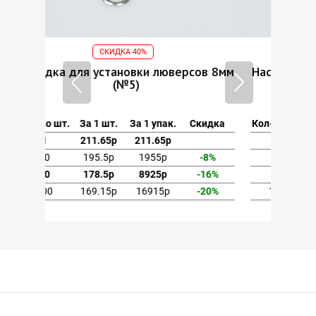
СКИДКА 40%
ов 8мм
Насадка для установки люверсов 8мм
(№5)
кидка
Кол-во шт.
За 1 шт.
За 1 упак.
Скидка
1
211.65р
211.65р
-8%
10
195.5р
1955р
-8%
-16%
50
178.5р
8925р
-16%
-20%
100
169.15р
16915р
-20%