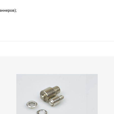
аннеров);