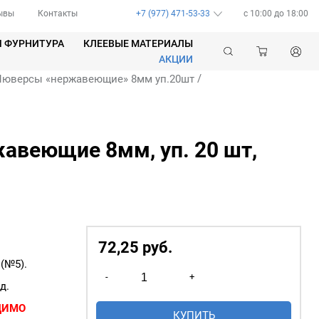
ывы
Контакты
+7 (977) 471-53-33
c 10:00 до 18:00
Я ФУРНИТУРА
КЛЕЕВЫЕ МАТЕРИАЛЫ
АКЦИИ
/
Люверсы «нержавеющие» 8мм уп.20шт
авеющие 8мм, уп. 20 шт,
72,25
р
уб.
(№5).
Количество
-
+
товара
д.
Люверсы
ДИМО
КУПИТЬ