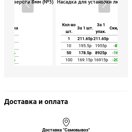
мм (№5)
Насадка для установки люверсов 8мм (№5)
Кол-во
За 1
За 1 шт.
Скидка
шт.
упак.
1
211.65р
211.65р
10
195.5р
1955р
-8%
50
178.5р
8925р
-16%
100
169.15р
16915р
-20%
Доставка и оплата
Доставка "Самовывоз"