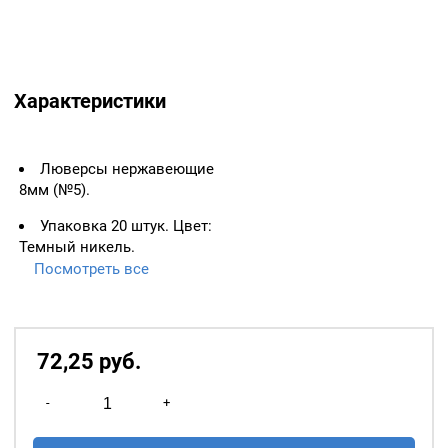
Характеристики
Люверсы нержавеющие
8мм (№5).
Упаковка 20 штук. Цвет:
Темный никель.
Посмотреть все
ВАЖНО:
ЛЮВЕРСЫ
НЕОБХОДИМО ИЗМЕРЯТЬ
ПО ВНУТРЕННЕМУ
ДИАМЕТРУ.
72,25
р
уб.
Основное назначение
Количество
люверсов
— укрепление
-
+
товара
краёв отверстий, в которые
Люверсы
продеваются верёвки,