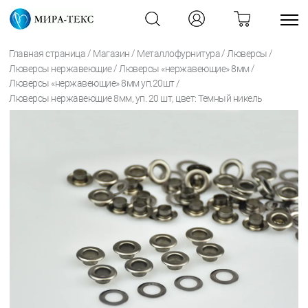
/
/
/
/
Главная страница
Магазин
Металлофурнитура
Люверсы
/
/
Люверсы нержавеющие
Люверсы «нержавеющие» 8мм
/
Люверсы «нержавеющие» 8мм уп.20шт
Люверсы нержавеющие 8мм, уп. 20 шт, цвет: Темный никель