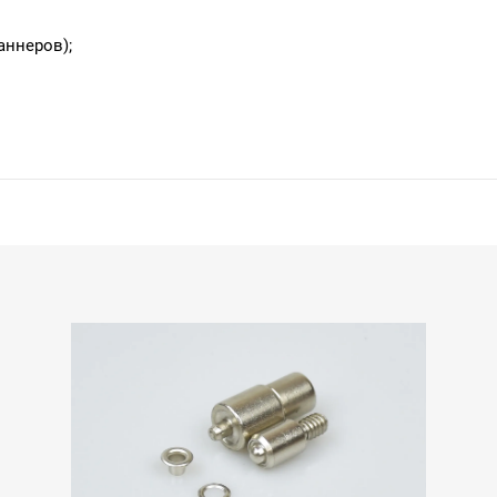
аннеров);