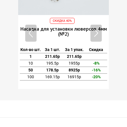
СКИДКА 40%
ов 4мм
Насадка для установки люверсов 4мм
Насад
(№2)
кидка
Кол-во шт.
За 1 шт.
За 1 упак.
Скидка
Кол-во
1
211.65р
211.65р
1
-8%
10
195.5р
1955р
-8%
10
-16%
50
178.5р
8925р
-16%
50
-20%
100
169.15р
16915р
-20%
10