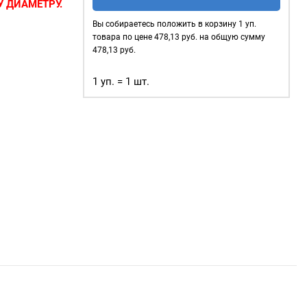
нержавеющие
 ДИАМЕТРУ.
4мм,
Вы собираетесь положить в корзину
1
уп.
сов
—
уп.
товара по цене
478,13
руб. на общую сумму
 в которые
500
478,13
руб.
 тесьма, тросы
шт,
ользуются для
1 уп. = 1 шт.
цвет:
Оксид
 очень
жды;
объектов
);
ого
афия.