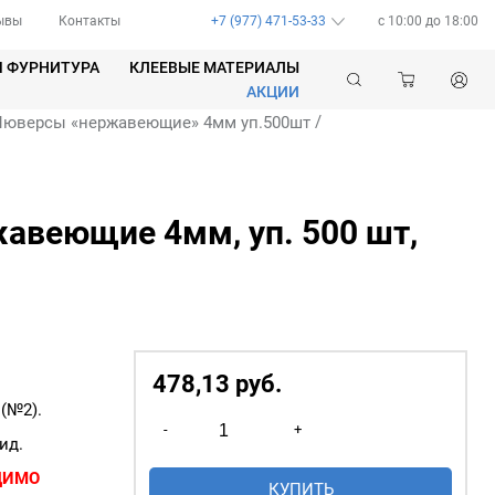
ывы
Контакты
+7 (977) 471-53-33
c 10:00 до 18:00
Я ФУРНИТУРА
КЛЕЕВЫЕ МАТЕРИАЛЫ
АКЦИИ
/
Люверсы «нержавеющие» 4мм уп.500шт
авеющие 4мм, уп. 500 шт,
478,13
р
уб.
(№2).
Количество
-
+
товара
ид.
Люверсы
ДИМО
КУПИТЬ