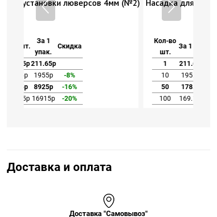
мм (№2)
Насадка для установки люверсов 4мм (№2)
Кол-во
За 1
За 1 шт.
Скидка
шт.
упак.
1
211.65р
211.65р
10
195.5р
1955р
-8%
50
178.5р
8925р
-16%
100
169.15р
16915р
-20%
Доставка и оплата
Доставка "Самовывоз"