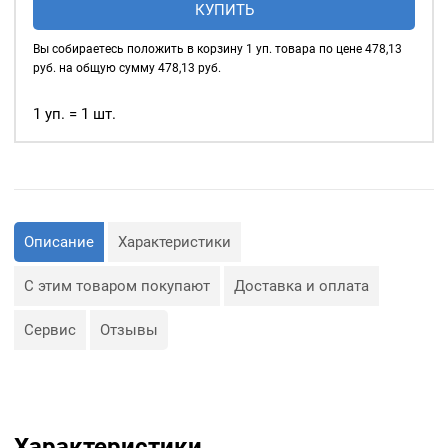
КУПИТЬ
нержавеющие
шнуры, тесьма, тросы и т.
д., а также люверсы
4мм,
Вы собираетесь положить в корзину
1
уп. товара по цене
478,13
используются для
уп.
руб. на общую сумму
478,13
руб.
украшения изделия.
500
шт,
1 уп. = 1 шт.
Сфера применения
цвет:
люверсов очень обширная:
Никель
— Производство обуви и
одежды;
— Изготовление сумок;
— Крепление штор;
— Изготовление различных
Описание
Характеристики
объектов наружной
рекламы (баннеров);
— Изготовление
С этим товаром покупают
Доставка и оплата
туристического
снаряжения;
— Декор, творчество,
Сервис
Отзывы
полиграфия.
Характеристики