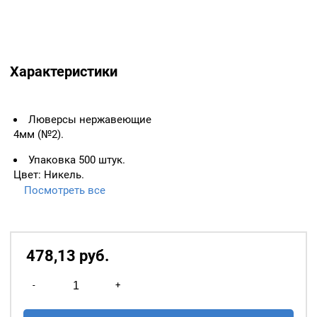
Характеристики
Люверсы нержавеющие
4мм (№2).
Упаковка 500 штук.
Цвет: Никель.
Посмотреть все
ВАЖНО:
ЛЮВЕРСЫ
НЕОБХОДИМО ИЗМЕРЯТЬ
ПО ВНУТРЕННЕМУ
ДИАМЕТРУ.
478,13
р
уб.
Основное назначение
Количество
люверсов
— укрепление
-
+
товара
краёв отверстий, в которые
Люверсы
продеваются верёвки,