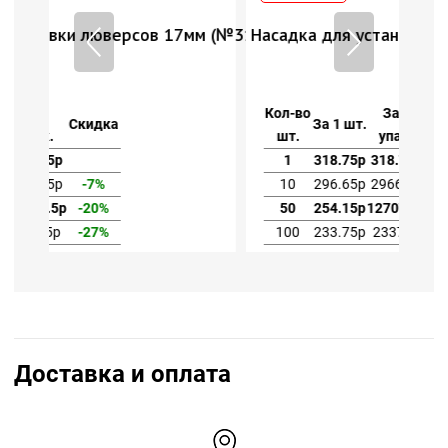
7мм (№31)
Насадка для установки люверсов 17мм (№31)
Кол-во
За 1
За 1 шт.
Скидка
шт.
упак.
1
318.75р
318.75р
10
296.65р
2966.5р
-7%
50
254.15р
12707.5р
-20%
100
233.75р
23375р
-27%
Доставка и оплата