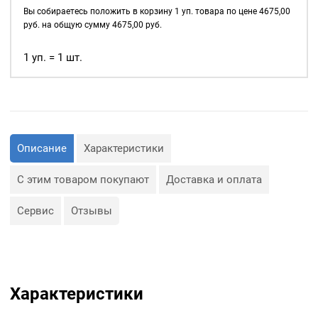
д., а также люверсы
17мм,
Вы собираетесь положить в корзину
1
уп. товара по цене
4675,00
используются для
уп.
руб. на общую сумму
4675,00
руб.
украшения изделия.
500
шт,
1 уп. = 1 шт.
Сфера применения
цвет:
люверсов очень обширная:
Антик
— Производство обуви и
одежды;
— Изготовление сумок;
— Крепление штор;
— Изготовление различных
Описание
Характеристики
объектов наружной
рекламы (баннеров);
— Изготовление
С этим товаром покупают
Доставка и оплата
туристического
снаряжения;
— Декор, творчество,
Сервис
Отзывы
полиграфия.
Характеристики