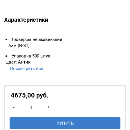
Характеристики
Люверсы нержавеющие
17мм (№31).
Упаковка 500 штук.
Цвет: Антик.
Посмотреть все
ВАЖНО:
ЛЮВЕРСЫ
НЕОБХОДИМО ИЗМЕРЯТЬ
ПО ВНУТРЕННЕМУ
ДИАМЕТРУ.
4675,00
р
уб.
Основное назначение
Количество
люверсов
— укрепление
-
+
товара
краёв отверстий, в которые
Люверсы
продеваются верёвки,
КУПИТЬ
нержавеющие
шнуры, тесьма, тросы и т.