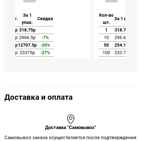
Кол-во
За 1
За 1 шт.
Скидка
шт.
упак.
1
318.75р
318.75р
10
296.65р
2966.5р
-7%
50
254.15р
12707.5р
-20%
100
233.75р
23375р
-27%
Доставка и оплата
Доставка "Самовывоз"
Cамовывоз заказа осуществляется после подтверждения