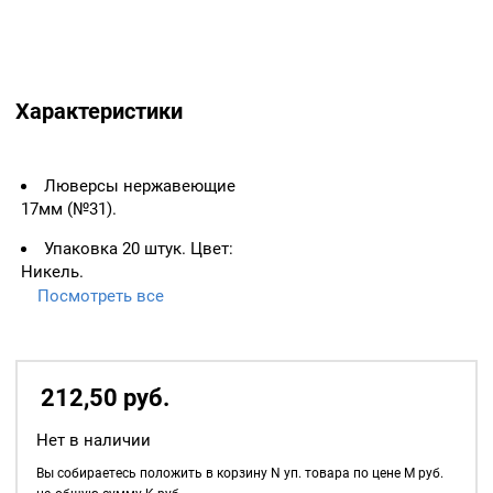
Характеристики
Люверсы нержавеющие
17мм (№31).
Упаковка 20 штук. Цвет:
Никель.
Посмотреть все
ВАЖНО:
ЛЮВЕРСЫ
НЕОБХОДИМО ИЗМЕРЯТЬ
ПО ВНУТРЕННЕМУ
ДИАМЕТРУ.
212,50
р
уб.
Основное назначение
Нет в наличии
люверсов
— укрепление
краёв отверстий, в которые
Вы собираетесь положить в корзину
N
уп. товара по цене
M
руб.
продеваются верёвки,