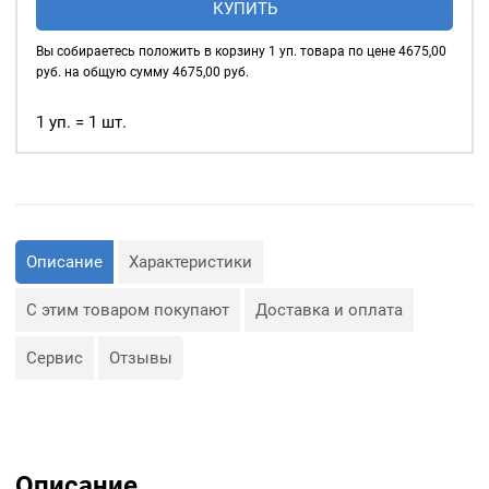
круговой насечкой.
КУПИТЬ
пуговицы
литые
Вы собираетесь положить в корзину
1
уп. товара по цене
4675,00
17мм,
руб. на общую сумму
4675,00
руб.
Prym
Турция,
1 уп. = 1 шт.
уп.500
шт,
цвет:
Никель
под
Описание
Характеристики
старину
С этим товаром покупают
Доставка и оплата
Сервис
Отзывы
Описание