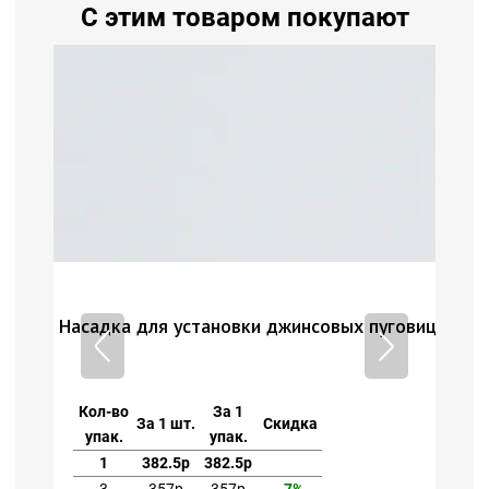
С этим товаром покупают
виц 17мм плоская
Насадка для установки джинсовых пуговиц 17мм п
Насад
Кол-во
За 1
Кол-
За 1 шт.
Скидка
упак.
упак.
упа
1
382.5р
382.5р
1