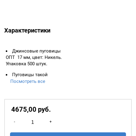
Характеристики
Джинсовые пуговицы
ОПТ 17 мм, цвет: Никель.
Упаковка 500 штук.
Пуговицы такой
конструкции используются
Посмотреть все
при изготовлении одежды
и других изделий из
джинсовой ткани,
брезента. Джинсовая
4675,00
р
уб.
пуговица выполнена из
Количество
качественного металла.
-
+
Состоит из двух частей:
товара
верхняя шляпка и гвоздь с
Джинсовые