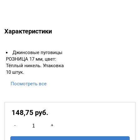
Характеристики
Джинсовые пуговицы
РОЗНИЦА 17 мм, цвет:
Тёплый никель. Упаковка
10 штук.
Пуговицы такой
Посмотреть все
конструкции используются
при изготовлении одежды
и других изделий из
джинсовой ткани,
148,75
р
уб.
брезента. Джинсовая
Количество
пуговица выполнена из
-
+
качественного металла.
товара
Состоит из двух частей:
Джинсовые