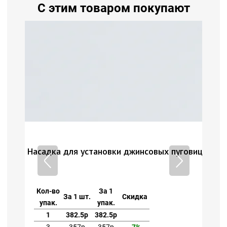
С этим товаром покупают
говиц 17мм плоская
Насадка для установки джинсовых пуговиц 17мм
Кол-во
За 1
За 1 шт.
Скидка
упак.
упак.
1
382.5р
382.5р