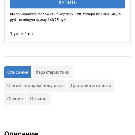
верхняя шляпка и гвоздь с
КУПИТЬ
пуговицы
круговой насечкой.
литые
Вы собираетесь положить в корзину
1
уп. товара по цене
148,75
17мм,
руб. на общую сумму
148,75
руб.
Prym
Турция,
1 уп. = 1 шт.
уп.10
шт,
цвет:
Никель
Описание
Характеристики
С этим товаром покупают
Доставка и оплата
Сервис
Отзывы
Описание