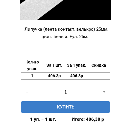
Липучка (лента контакт, велькро) 25мм,
цвет: Белый. Рул. 25м.
Кол-во
За 1 шт.
За 1 упак.
Скидка
упак.
1
406.3р
406.3р
Количество
-
+
товара
Липучка
КУПИТЬ
(лента
контакт,
1 уп. = 1 шт.
Итого:
406,30
р
велькро)
25мм,