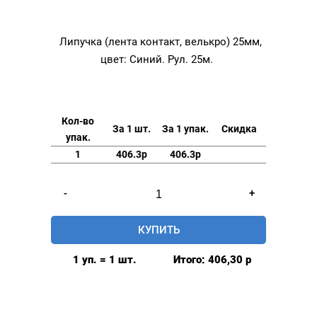
Липучка (лента контакт, велькро) 25мм,
цвет: Синий. Рул. 25м.
Кол-во
За 1 шт.
За 1 упак.
Скидка
упак.
1
406.3р
406.3р
Количество
-
+
товара
Липучка
КУПИТЬ
(лента
контакт,
1 уп. = 1 шт.
Итого:
406,30
р
велькро)
25мм,
цвет: