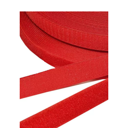
цвет:
Белый.
Рул.
25м.