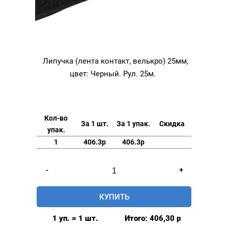
Липучка (лента контакт, велькро) 25мм,
цвет: Черный. Рул. 25м.
Кол-во
За 1 шт.
За 1 упак.
Скидка
упак.
1
406.3р
406.3р
Количество
-
+
товара
Липучка
КУПИТЬ
(лента
контакт,
1 уп. = 1 шт.
Итого:
406,30
р
велькро)