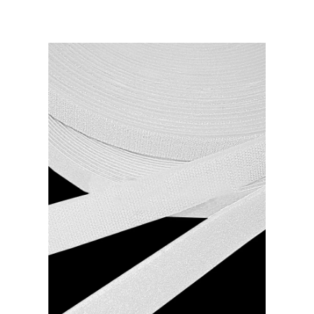
25мм,
цвет:
Черный.
Рул.
25м.