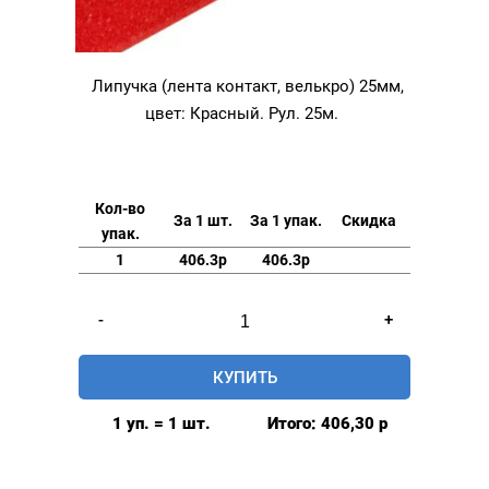
Липучка (лента контакт, велькро) 25мм,
цвет: Красный. Рул. 25м.
Кол-во
За 1 шт.
За 1 упак.
Скидка
упак.
1
406.3р
406.3р
Количество
-
+
товара
Липучка
КУПИТЬ
(лента
контакт,
1 уп. = 1 шт.
Итого:
406,30
р
велькро)
25мм,