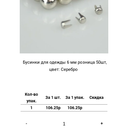
Бусинки для одежды 6 мм розница 50шт,
цвет: Серебро
Кол-во
За 1 шт.
За 1 упак.
Скидка
упак.
1
106.25р
106.25р
Количество
-
+
товара