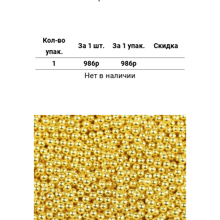
Кол-во
За 1 шт.
За 1 упак.
Скидка
упак.
1
986р
986р
Нет в наличии