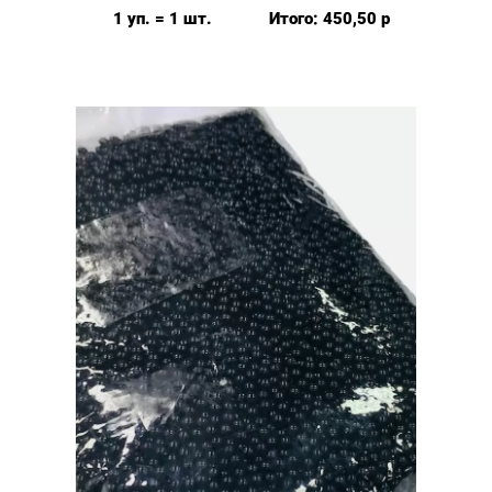
для
1 уп. = 1 шт.
Итого:
450,50
р
бусин,
упак.
100гр.