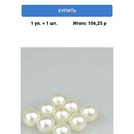
Бусинки
КУПИТЬ
для
одежды
1 уп. = 1 шт.
Итого:
106,25
р
6
мм
розница
50шт,
цвет:
Серебро