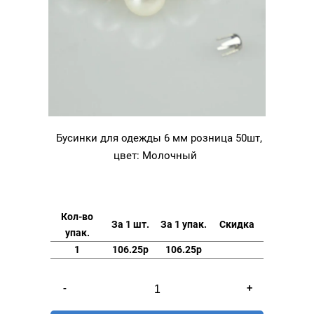
Бусинки для одежды 6 мм розница 50шт,
цвет: Молочный
Кол-во
За 1 шт.
За 1 упак.
Скидка
упак.
1
106.25р
106.25р
Количество
-
+
товара