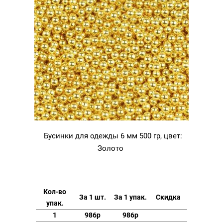
Бусинки для одежды 6 мм 500 гр, цвет:
Золото
Кол-во
За 1 шт.
За 1 упак.
Скидка
упак.
1
986р
986р