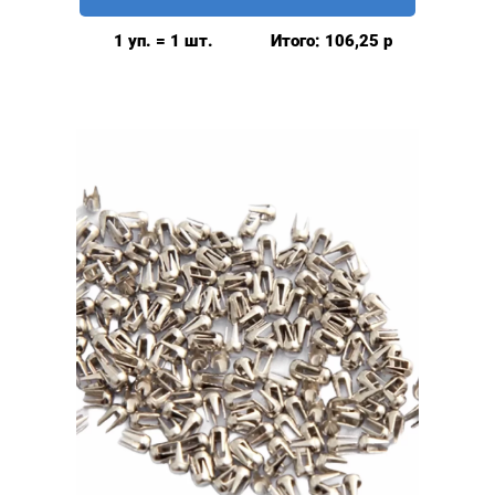
для
одежды
1 уп. = 1 шт.
Итого:
106,25
р
6
мм
розница
50шт,
цвет:
Мята