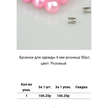
Бусинки для одежды 6 мм розница 50шт,
цвет: Розовый
Кол-во
За 1 шт.
За 1 упак.
Скидка
упак.
1
106.25р
106.25р
Количество