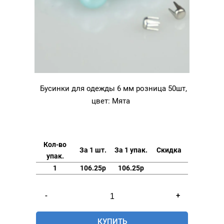
Бусинки для одежды 6 мм розница 50шт,
цвет: Мята
Кол-во
За 1 шт.
За 1 упак.
Скидка
упак.
1
106.25р
106.25р
Количество
-
+
товара
Бусинки
КУПИТЬ