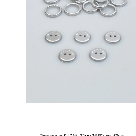
Заготовки SUZAN 33мм(№50), уп. 50шт.