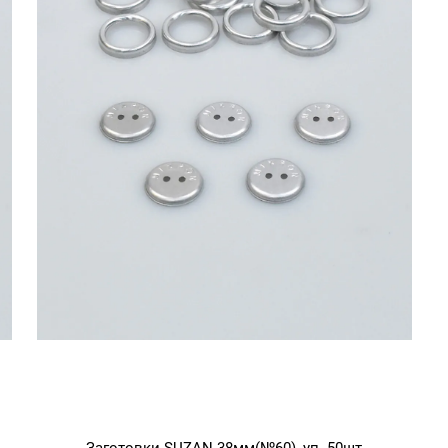
Заготовки SUZAN 38мм(№60), уп. 50шт