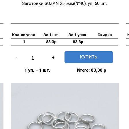
Заготовки SUZAN 25,5мм(№40), уп. 50 шт.
Кол-во упак.
За 1 шт.
За 1 упак.
Скидка
1
83.3р
83.3р
Количество
КУПИТЬ
-
+
товара
Заготовки
1 уп. = 1 шт.
Итого:
83,30
р
SUZAN
25,5мм(№40),
уп.
50
шт.