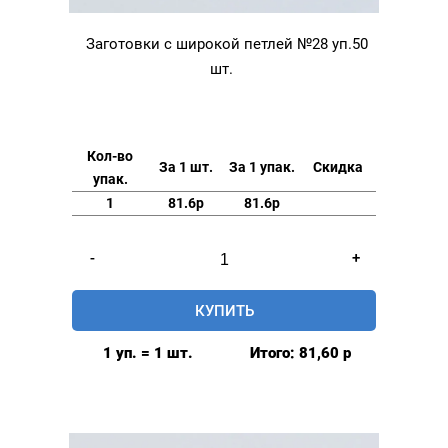
Заготовки с широкой петлей №28 уп.50
шт.
Кол-во
За 1 шт.
За 1 упак.
Скидка
упак.
1
81.6р
81.6р
Количество
-
+
товара
Заготовки
КУПИТЬ
с
широкой
1 уп. = 1 шт.
Итого:
81,60
р
петлей
№28
уп.50
шт.