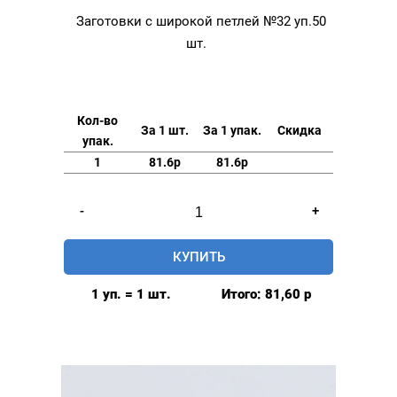
Заготовки с широкой петлей №32 уп.50
шт.
Кол-во
За 1 шт.
За 1 упак.
Скидка
упак.
1
81.6р
81.6р
Количество
-
+
товара
Заготовки
КУПИТЬ
с
широкой
1 уп. = 1 шт.
Итого:
81,60
р
петлей
№32
уп.50
шт.