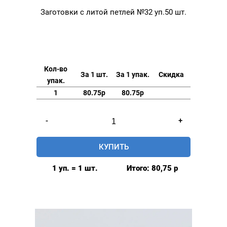
Заготовки с литой петлей №32 уп.50 шт.
Кол-во
За 1 шт.
За 1 упак.
Скидка
упак.
1
80.75р
80.75р
Количество
-
+
товара
Заготовки
КУПИТЬ
с
литой
1 уп. = 1 шт.
Итого:
80,75
р
петлей
№32
уп.50
шт.