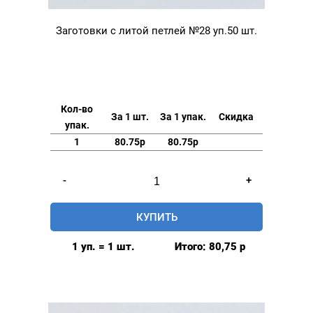
Заготовки с литой петлей №28 уп.50 шт.
Кол-во
За 1 шт.
За 1 упак.
Скидка
упак.
1
80.75р
80.75р
Количество
-
+
товара
Заготовки
КУПИТЬ
с
литой
1 уп. = 1 шт.
Итого:
80,75
р
петлей
№28
уп.50
шт.