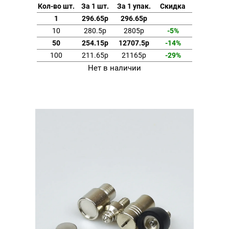
Кол-во шт.
За 1 шт.
За 1 упак.
Скидка
1
296.65р
296.65р
10
280.5р
2805р
-5%
50
254.15р
12707.5р
-14%
100
211.65р
21165р
-29%
Нет в наличии