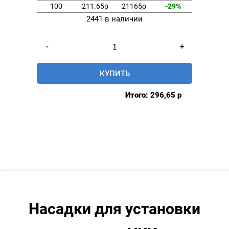
100
211.65р
21165р
-29%
2441 в наличии
Количество
-
+
товара
Насадка
КУПИТЬ
для
установки
Итого:
296,65
р
кнопок
YKK
Omega
12,5мм
Насадки для установки