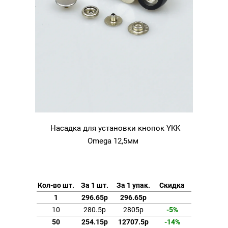
Насадка для установки кнопок YKK
Omega 12,5мм
Кол-во шт.
За 1 шт.
За 1 упак.
Скидка
1
296.65р
296.65р
10
280.5р
2805р
-5%
50
254.15р
12707.5р
-14%