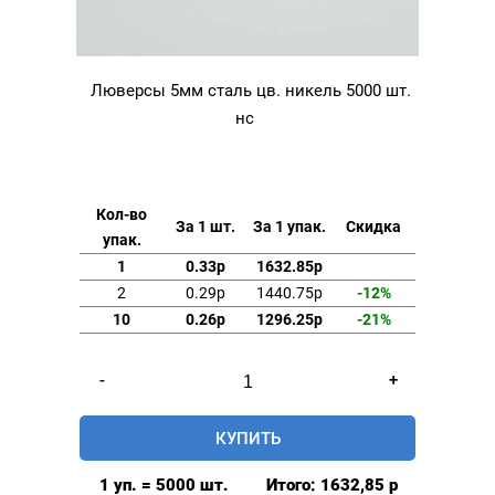
Люверсы 5мм сталь цв. никель 5000 шт.
нс
Кол-во
За 1 шт.
За 1 упак.
Скидка
упак.
1
0.33р
1632.85р
2
0.29р
1440.75р
-12%
10
0.26р
1296.25р
-21%
Количество
-
+
товара
Люверсы
КУПИТЬ
5мм
сталь
1 уп. = 5000 шт.
Итого:
1632,85
р