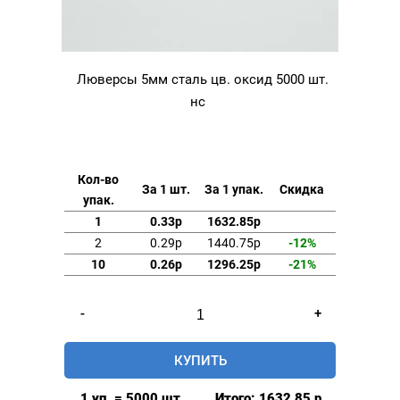
Люверсы 5мм сталь цв. оксид 5000 шт.
нс
Кол-во
За 1 шт.
За 1 упак.
Скидка
упак.
1
0.33р
1632.85р
2
0.29р
1440.75р
-12%
10
0.26р
1296.25р
-21%
Количество
-
+
товара
Люверсы
КУПИТЬ
5мм
сталь
1 уп. = 5000 шт.
Итого:
1632,85
р