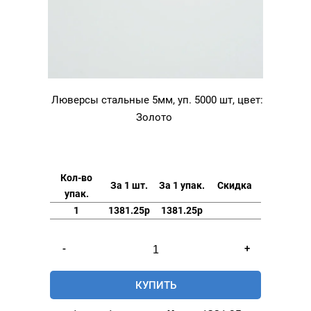
Люверсы стальные 5мм, уп. 5000 шт, цвет:
Золото
Кол-во
За 1 шт.
За 1 упак.
Скидка
упак.
1
1381.25р
1381.25р
Количество
-
+
товара
Люверсы
КУПИТЬ
стальные
5мм,