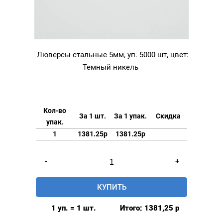
Люверсы стальные 5мм, уп. 5000 шт, цвет:
Темный никель
Кол-во
За 1 шт.
За 1 упак.
Скидка
упак.
1
1381.25р
1381.25р
Количество
-
+
товара
Люверсы
КУПИТЬ
стальные
5мм,
1 уп. = 1 шт.
Итого:
1381,25
р
уп.