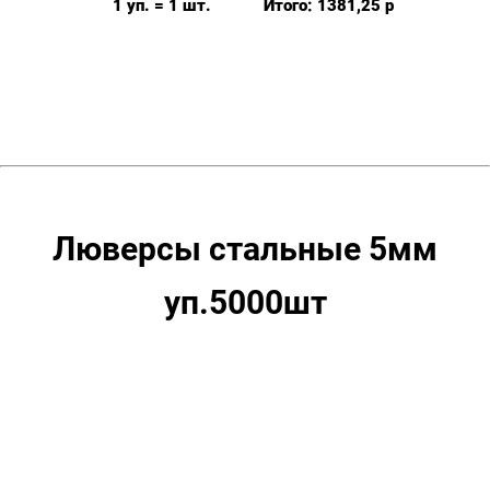
1 уп. = 1 шт.
Итого:
1381,25
р
уп.
5000
шт,
цвет:
Золото
Люверсы стальные 5мм
уп.5000шт