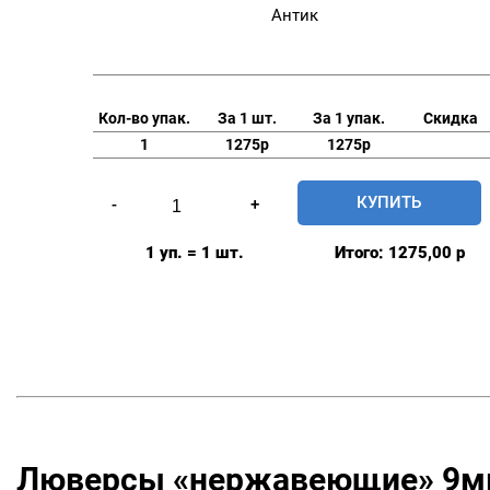
Антик
Кол-во упак.
За 1 шт.
За 1 упак.
Скидка
1
1275р
1275р
Количество
КУПИТЬ
-
+
товара
Люверсы
1 уп. = 1 шт.
Итого:
1275,00
р
нержавеющие
9мм,
уп.
500
шт,
цвет:
Антик
Люверсы «нержавеющие» 9м