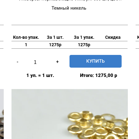
Темный никель
Кол-во упак.
За 1 шт.
За 1 упак.
Скидка
1
1275р
1275р
Количество
КУПИТЬ
-
+
товара
Люверсы
1 уп. = 1 шт.
Итого:
1275,00
р
нержавеющие
9мм,
уп.
500
шт,
цвет:
Темный
никель