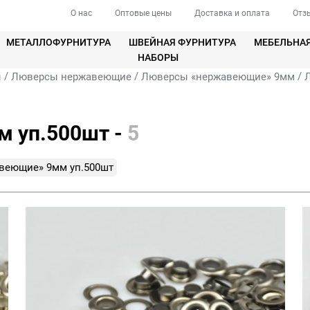
О нас
Оптовые цены
Доставка и оплата
Отз
МЕТАЛЛОФУРНИТУРА
ШВЕЙНАЯ ФУРНИТУРА
МЕБЕЛЬНА
НАБОРЫ
/
/
/
ы
Люверсы нержавеющие
Люверсы «нержавеющие» 9мм
 уп.500шт -
5
веющие» 9мм уп.500шт