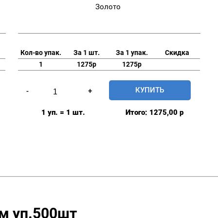
Золото
Кол-во упак.
За 1 шт.
За 1 упак.
Скидка
1
1275р
1275р
Количество
КУПИТЬ
-
+
товара
Люверсы
1 уп. = 1 шт.
Итого:
1275,00
р
нержавеющие
9мм,
уп.
500
шт,
цвет:
Золото
м уп.500шт