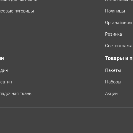
совые пуговицы
Ножницы
Органайзеры
Резинка
Светоотража
ни
Товары и 
рдин
Пакеты
-сатин
Наборы
ладочная ткань
Акции