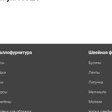
аллофурнитура
Швейная ф
сы
Бусины
дки
Ленты
ки
Липучка
ерсы
Мел-мыло
нитены
Молнии
товки для обтяжки
Нитки швейн