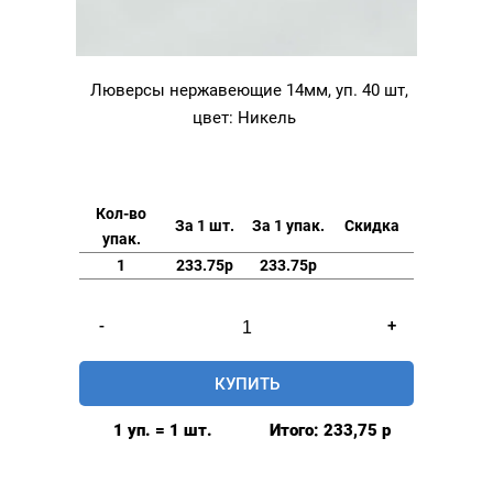
Люверсы нержавеющие 14мм, уп. 40 шт,
цвет: Никель
Кол-во
За 1 шт.
За 1 упак.
Скидка
упак.
1
233.75р
233.75р
Количество
-
+
товара
Люверсы
КУПИТЬ
нержавеющие
14мм,
1 уп. = 1 шт.
Итого:
233,75
р
уп.
40