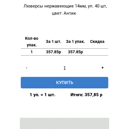
Люверсы нержавеющие 14мм, уп. 40 шт,
цвет: Антик
Кол-во
За 1 шт.
За 1 упак.
Скидка
упак.
1
357.85р
357.85р
Количество
-
+
товара
Люверсы
КУПИТЬ
нержавеющие
14мм,
1 уп. = 1 шт.
Итого:
357,85
р
уп.
40
шт,
цвет:
Антик