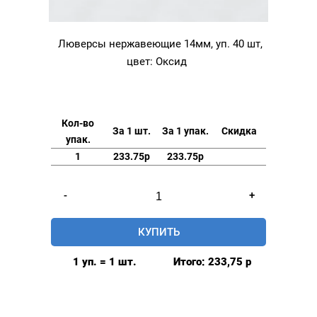
Люверсы нержавеющие 14мм, уп. 40 шт,
цвет: Оксид
Кол-во
За 1 шт.
За 1 упак.
Скидка
упак.
1
233.75р
233.75р
Количество
-
+
товара
Люверсы
КУПИТЬ
нержавеющие
14мм,
1 уп. = 1 шт.
Итого:
233,75
р
уп.
40
шт,