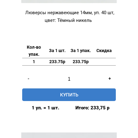
Люверсы нержавеющие 14мм, уп. 40 шт,
цвет: Тёмный никель
Кол-во
За 1 шт.
За 1 упак.
Скидка
упак.
1
233.75р
233.75р
Количество
-
+
товара
Люверсы
КУПИТЬ
нержавеющие
14мм,
1 уп. = 1 шт.
Итого:
233,75
р
уп.
40
шт,
цвет: