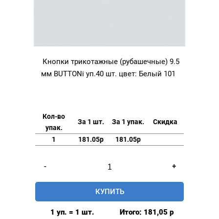
Кнопки трикотажные (рубашечные) 9.5
мм BUTTONi уп.40 шт. цвет: Белый 101
Кол-во
За 1 шт.
За 1 упак.
Скидка
упак.
1
181.05р
181.05р
Количество
-
+
товара
Кнопки
КУПИТЬ
трикотажные
(рубашечные)
1 уп. = 1 шт.
Итого:
181,05
р