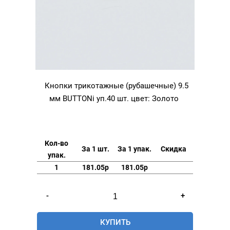
Кнопки трикотажные (рубашечные) 9.5
мм BUTTONi уп.40 шт. цвет: Золото
Кол-во
За 1 шт.
За 1 упак.
Скидка
упак.
1
181.05р
181.05р
Количество
-
+
товара
Кнопки
КУПИТЬ
трикотажные