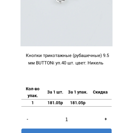
Кнопки трикотажные (рубашечные) 9.5
мм BUTTONi уп.40 шт. цвет: Никель
Кол-во
За 1 шт.
За 1 упак.
Скидка
упак.
1
181.05р
181.05р
Количество
-
+
товара
Кнопки