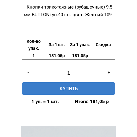
Кнопки трикотажные (рубашечные) 9.5
мм BUTTONi уп.40 шт. цвет: Желтый 109
Кол-во
За 1 шт.
За 1 упак.
Скидка
упак.
1
181.05р
181.05р
Количество
-
+
товара
Кнопки
КУПИТЬ
трикотажные
(рубашечные)
1 уп. = 1 шт.
Итого:
181,05
р
9.5
мм
BUTTONi
уп.40
шт.