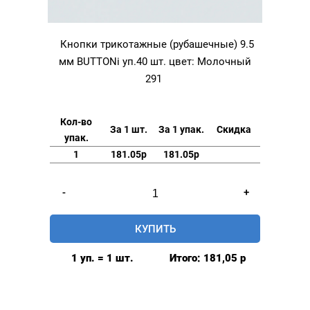
Кнопки трикотажные (рубашечные) 9.5
мм BUTTONi уп.40 шт. цвет: Молочный
291
Кол-во
За 1 шт.
За 1 упак.
Скидка
упак.
1
181.05р
181.05р
Количество
-
+
товара
Кнопки
КУПИТЬ
трикотажные
(рубашечные)
1 уп. = 1 шт.
Итого:
181,05
р
9.5
мм
BUTTONi