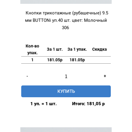
Кнопки трикотажные (рубашечные) 9.5
мм BUTTONi уп.40 шт. цвет: Молочный
306
Кол-во
За 1 шт.
За 1 упак.
Скидка
упак.
1
181.05р
181.05р
Количество
-
+
товара
Кнопки
КУПИТЬ
трикотажные
(рубашечные)
1 уп. = 1 шт.
Итого:
181,05
р
9.5
мм
BUTTONi
уп.40