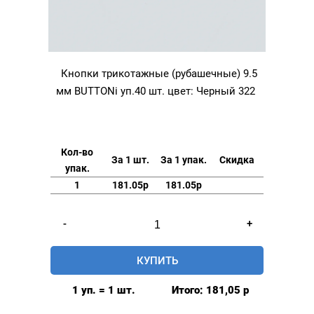
Кнопки трикотажные (рубашечные) 9.5
мм BUTTONi уп.40 шт. цвет: Черный 322
Кол-во
За 1 шт.
За 1 упак.
Скидка
упак.
1
181.05р
181.05р
Количество
-
+
товара
Кнопки
КУПИТЬ
трикотажные
(рубашечные)
1 уп. = 1 шт.
Итого:
181,05
р
9.5