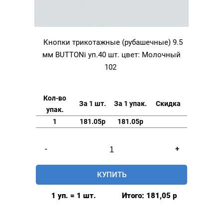
Кнопки трикотажные (рубашечные) 9.5
мм BUTTONi уп.40 шт. цвет: Молочный
102
Кол-во
За 1 шт.
За 1 упак.
Скидка
упак.
1
181.05р
181.05р
Количество
-
+
товара
Кнопки
КУПИТЬ
трикотажные
(рубашечные)
1 уп. = 1 шт.
Итого:
181,05
р
9.5
мм