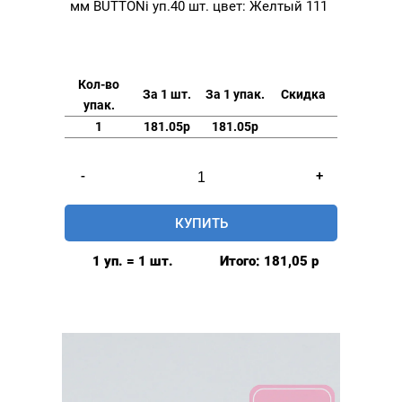
мм BUTTONi уп.40 шт. цвет: Желтый 111
Кол-во
За 1 шт.
За 1 упак.
Скидка
упак.
1
181.05р
181.05р
Количество
-
+
товара
Кнопки
КУПИТЬ
трикотажные
(рубашечные)
1 уп. = 1 шт.
Итого:
181,05
р
9.5
мм
BUTTONi
уп.40
шт.
цвет: