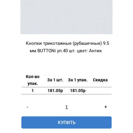
Кнопки трикотажные (рубашечные) 9.5
мм BUTTONi уп.40 шт. цвет: Антик
Кол-во
За 1 шт.
За 1 упак.
Скидка
упак.
1
181.05р
181.05р
Количество
-
+
товара
Кнопки
КУПИТЬ
трикотажные
(рубашечные)