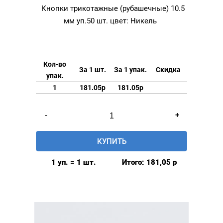
Кнопки трикотажные (рубашечные) 10.5
мм уп.50 шт. цвет: Никель
Кол-во
За 1 шт.
За 1 упак.
Скидка
упак.
1
181.05р
181.05р
Количество
-
+
товара
Кнопки
КУПИТЬ
трикотажные
(рубашечные)
1 уп. = 1 шт.
Итого:
181,05
р
10.5
мм
уп.50
шт.
цвет: