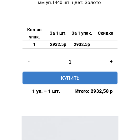
мм уп.1440 шт. цвет: Золото
Кол-во
За 1 шт.
За 1 упак.
Скидка
упак.
1
2932.5р
2932.5р
Количество
-
+
товара
Кнопки
КУПИТЬ
трикотажные
(рубашечные)
1 уп. = 1 шт.
Итого:
2932,50
р
10.5
мм
уп.1440
шт.
цвет:
Золото