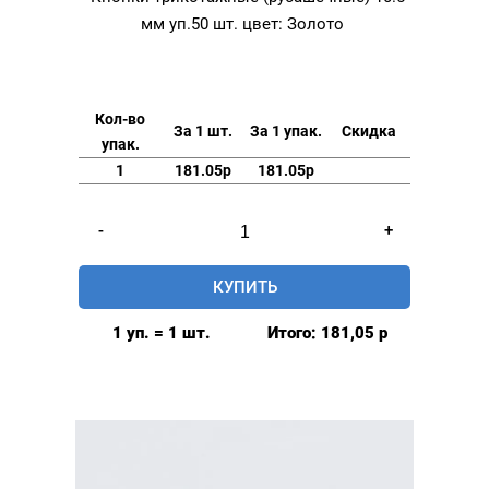
мм уп.50 шт. цвет: Золото
Кол-во
За 1 шт.
За 1 упак.
Скидка
упак.
1
181.05р
181.05р
Количество
-
+
товара
Кнопки
КУПИТЬ
трикотажные
(рубашечные)
1 уп. = 1 шт.
Итого:
181,05
р
10.5
мм
уп.50
шт.
цвет:
Золото