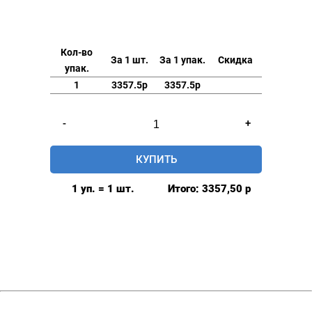
Кол-во
За 1 шт.
За 1 упак.
Скидка
упак.
1
3357.5р
3357.5р
Количество
-
+
товара
Кнопки
КУПИТЬ
трикотажные
(рубашечные)
1 уп. = 1 шт.
Итого:
3357,50
р
с
крышкой
10.5
мм
уп.1440
шт.
цвет: