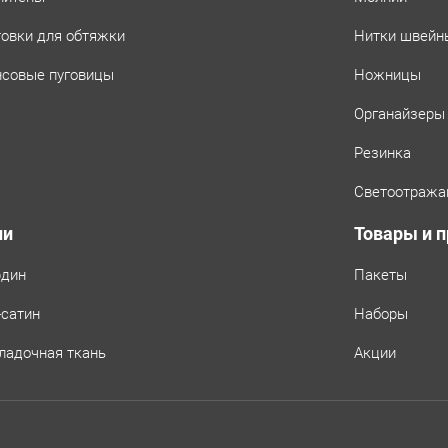
товки для обтяжки
Нитки швейн
совые пуговицы
Ножницы
Органайзеры
Резинка
Светоотража
ни
Товары и 
рдин
Пакеты
-сатин
Наборы
ладочная ткань
Акции