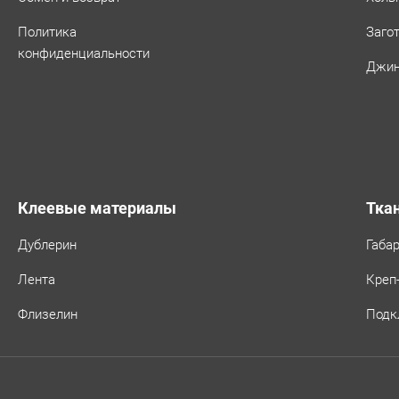
Политика
Заго
конфиденциальности
Джин
Клеевые материалы
Тка
Дублерин
Габа
Лента
Креп
Флизелин
Подк