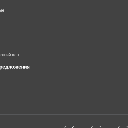
ые
ющий кант
предложения