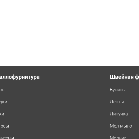
аллофурнитура
Швейная ф
сы
Бусины
дки
Ленты
ки
Липучка
ерсы
Мел-мыло
нитены
Молнии