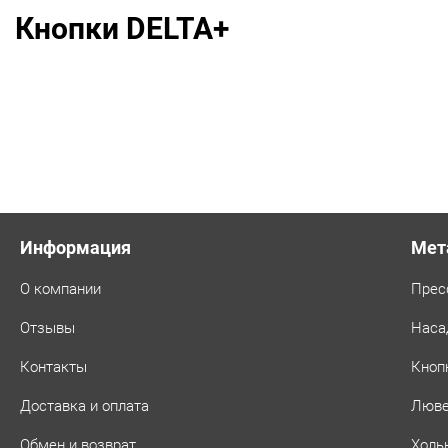
Оксид
Кнопки DELTA+
Информация
Мет
О компании
Прес
Отзывы
Наса
Контакты
Кноп
Доставка и оплата
Люв
Обмен и возврат
Холь