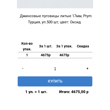
Джинсовые пуговицы литые 17мм, Prym
Турция, уп.500 шт, цвет: Оксид
Кол-во
За 1 шт.
За 1 упак.
Скидка
упак.
1
4675р
4675р
Количество
-
+
товара
Джинсовые
КУПИТЬ
пуговицы
литые
1 уп. = 1 шт.
Итого:
4675,00
р
17мм,
Prym
Турция,