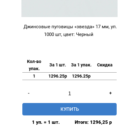
Джинсовые пуговицы «звезда» 17 мм, уп.
1000 шт, цвет: Черный
Кол-во
За 1 шт.
За 1 упак.
Скидка
упак.
1
1296.25р
1296.25р
Количество
-
+
товара
Джинсовые
КУПИТЬ
пуговицы
"звезда"
1 уп. = 1 шт.
Итого:
1296,25
р
17
мм,