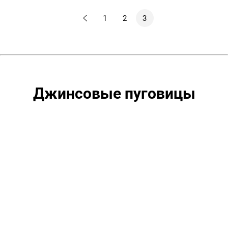
уп.500
1
2
3
шт,
цвет:
Оксид
Джинсовые пуговицы