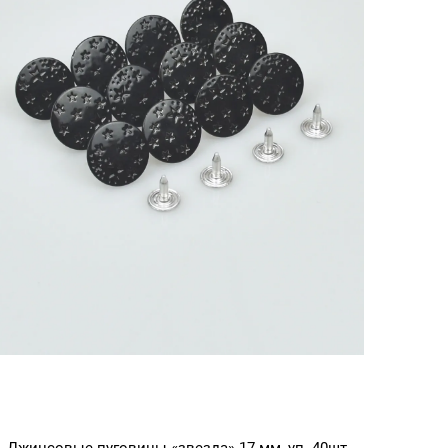
Розовое
золото
Джинсовые пуговицы «звезда» 17 мм, уп. 40шт,