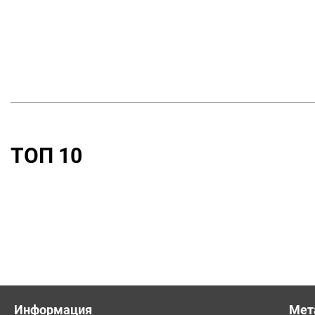
установки
кнопок
MIRÁ
Alfa
12,5мм
ТОП 10
Информация
Мет