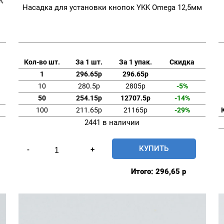
Насадка для установки кнопок YKK Omega 12,5мм
Кол-во шт.
За 1 шт.
За 1 упак.
Скидка
1
296.65р
296.65р
10
280.5р
2805р
-5%
50
254.15р
12707.5р
-14%
100
211.65р
21165р
-29%
2441 в наличии
Количество
КУПИТЬ
-
+
товара
Насадка
Итого:
296,65
р
для
установки
кнопок
YKK