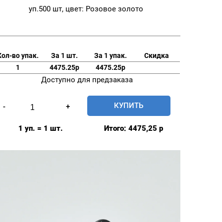
уп.500 шт, цвет: Розовое золото
Кол-во упак.
За 1 шт.
За 1 упак.
Скидка
1
4475.25р
4475.25р
Доступно для предзаказа
Количество
КУПИТЬ
-
+
товара
Джинсовые
1 уп. = 1 шт.
Итого:
4475,25
р
пуговицы
"Denim"
14мм,
Prym
Турция,
уп.500
шт,
цвет: