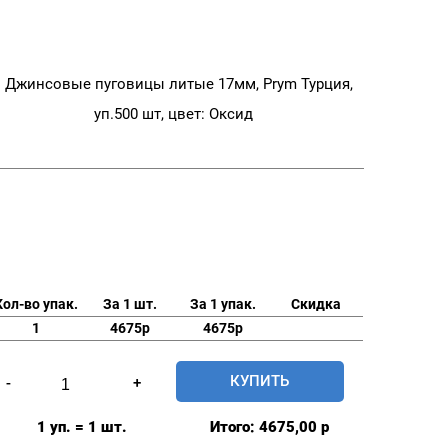
Джинсовые пуговицы литые 17мм, Prym Турция,
уп.500 шт, цвет: Оксид
Кол-во упак.
За 1 шт.
За 1 упак.
Скидка
1
4675р
4675р
Количество
КУПИТЬ
-
+
товара
Джинсовые
1 уп. = 1 шт.
Итого:
4675,00
р
пуговицы