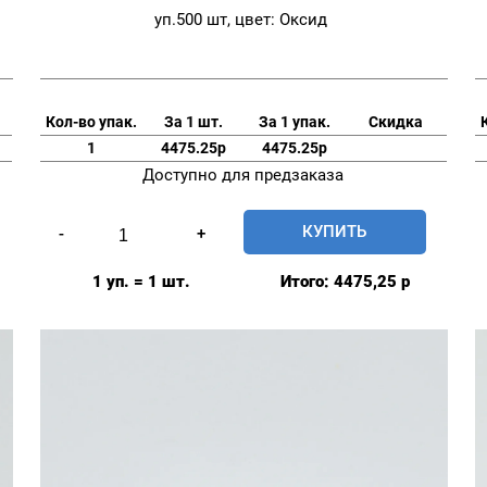
уп.500 шт, цвет: Оксид
Кол-во упак.
За 1 шт.
За 1 упак.
Скидка
1
4475.25р
4475.25р
Доступно для предзаказа
Количество
КУПИТЬ
-
+
товара
Джинсовые
1 уп. = 1 шт.
Итого:
4475,25
р
пуговицы
"Denim"
14мм,
Prym
Турция,
уп.500
шт,
цвет: