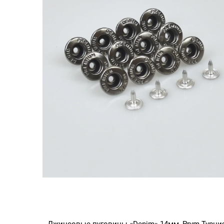
Никель
Джинсовые пуговицы «Denim» 14мм, Prym Турция