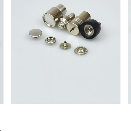
Оксид
,