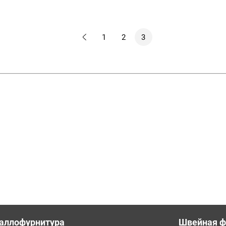
установки
кнопок
MIRÁ
1
2
3
Omega
12,5мм
аллофурнитура
Швейная ф