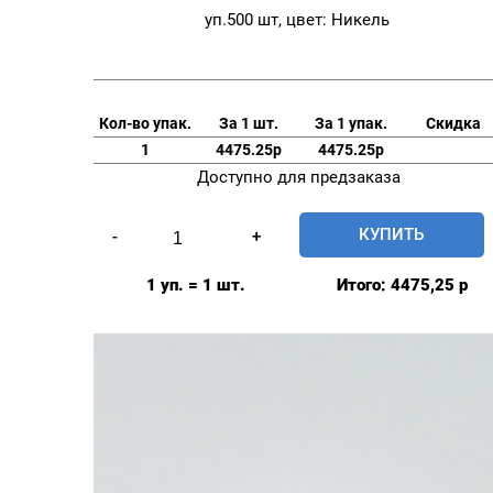
уп.500 шт, цвет: Никель
Кол-во упак.
За 1 шт.
За 1 упак.
Скидка
1
4475.25р
4475.25р
Доступно для предзаказа
Количество
КУПИТЬ
-
+
товара
Джинсовые
1 уп. = 1 шт.
Итого:
4475,25
р
пуговицы
"Denim"
14мм,
Prym
Турция,
уп.500
шт,
цвет: