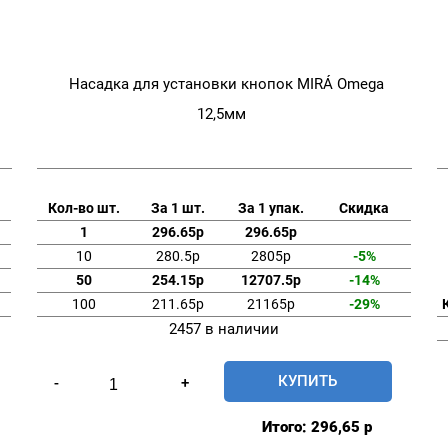
Насадка для установки кнопок MIRÁ Omega
12,5мм
Кол-во шт.
За 1 шт.
За 1 упак.
Скидка
1
296.65р
296.65р
10
280.5р
2805р
-5%
50
254.15р
12707.5р
-14%
100
211.65р
21165р
-29%
2457 в наличии
Количество
КУПИТЬ
-
+
товара
Насадка
Итого:
296,65
р
для