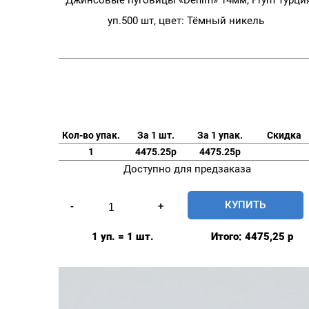
уп.500 шт, цвет: Тёмный никель
Кол-во упак.
За 1 шт.
За 1 упак.
Скидка
1
4475.25р
4475.25р
Доступно для предзаказа
Количество
КУПИТЬ
-
+
товара
Джинсовые
1 уп. = 1 шт.
Итого:
4475,25
р
пуговицы
"Denim"
14мм,
Prym