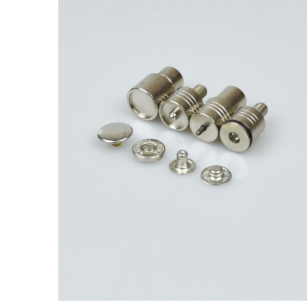
Турция,
уп.500
шт,
цвет:
Тёмный
никель