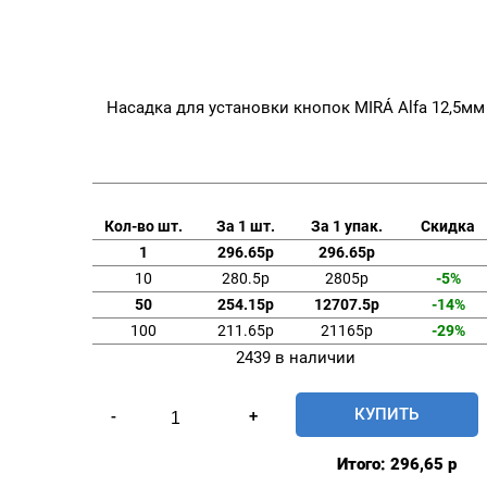
Насадка для установки кнопок MIRÁ Alfa 12,5мм
Кол-во шт.
За 1 шт.
За 1 упак.
Скидка
1
296.65р
296.65р
10
280.5р
2805р
-5%
50
254.15р
12707.5р
-14%
100
211.65р
21165р
-29%
2439 в наличии
Количество
КУПИТЬ
-
+
товара
Насадка
Итого:
296,65
р
для