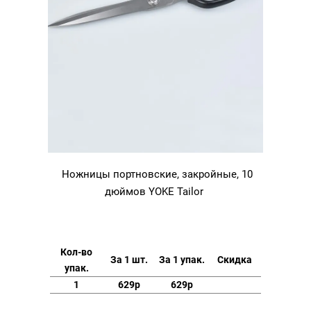
Ножницы портновские, закройные, 10
дюймов YOKE Tailor
Кол-во
За 1 шт.
За 1 упак.
Скидка
упак.
1
629р
629р