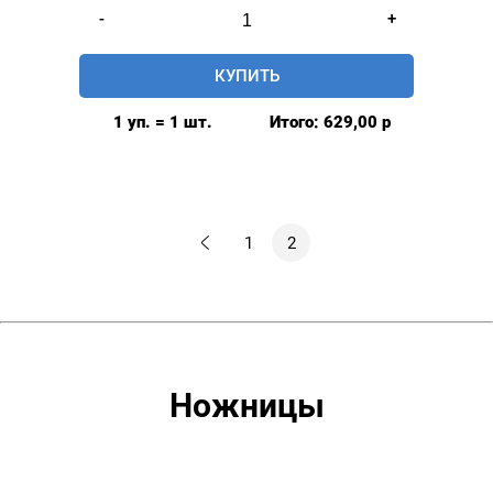
Количество
-
+
товара
Ножницы
КУПИТЬ
портновские,
закройные,
1 уп. = 1 шт.
Итого:
629,00
р
10
дюймов
YOKE
Tailor
1
2
Ножницы